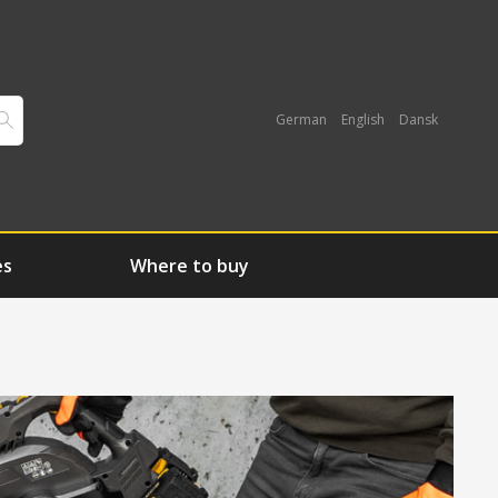
German
English
Dansk
es
Where to buy