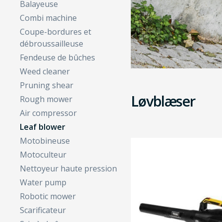
Balayeuse
Combi machine
Coupe-bordures et
débroussailleuse
Fendeuse de bûches
Weed cleaner
Pruning shear
Løvblæser
Rough mower
Air compressor
Leaf blower
Motobineuse
Motoculteur
Nettoyeur haute pression
Water pump
Robotic mower
Scarificateur