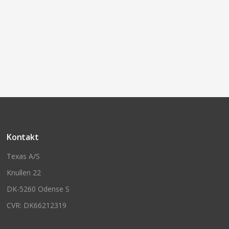
Kontakt
Texas A/S
Knullen 22
DK-5260 Odense S
CVR: DK66212319