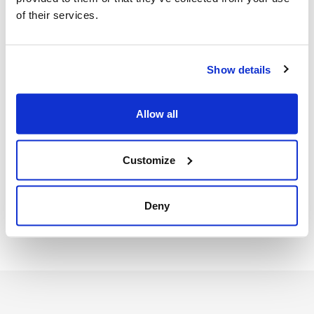
Spezifikationen
of their services.
MASSE & GEWICHT
Länge der Verpackung
: 4 cm
Breite der Verpackung
: 10 cm
Show details
Höhe der Verpackung
: 43 cm
INFO
Allow all
Fabrikant
Texas A/S | Knullen 22 |
DK-5260 Odense S |
Customize
Dänemark
Tel. +45 6395 5555 |
www.texas.dk | VAT DK
Deny
66212319