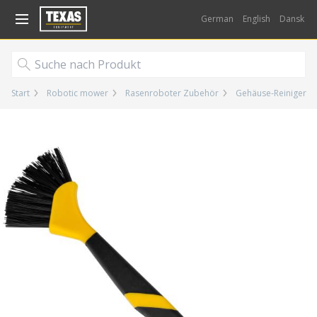
Gå til kurv (
varer)
German
English
Dansk
Start
Robotic mower
Rasenroboter Zubehör
Gehäuse-Reiniger