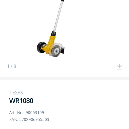
1 / 8
TEXAS
WR1080
Art.-Nr. : 90063109
EAN: 5708906955503