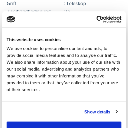
Griff
: Teleskop
Zweihandbedienung
: Ja
MASSE & GEWICHT
Höhe
: 90-117 cm
Länge der Verpackung
: 11 cm
This website uses cookies
Breite der Verpackung
: 20 cm
We use cookies to personalise content and ads, to
Höhe der Verpackung
: 78 cm
provide social media features and to analyse our traffic.
Gewicht
: 1,55 kg
We also share information about your use of our site with
our social media, advertising and analytics partners who
INFO
Fabrikant
Texas A/S | Knullen 22 |
may combine it with other information that you’ve
provided to them or that they’ve collected from your use
DK-5260 Odense S |
of their services.
Dänemark
Tel. +45 6395 5555 |
www.texas.dk | VAT DK
Show details
66212319