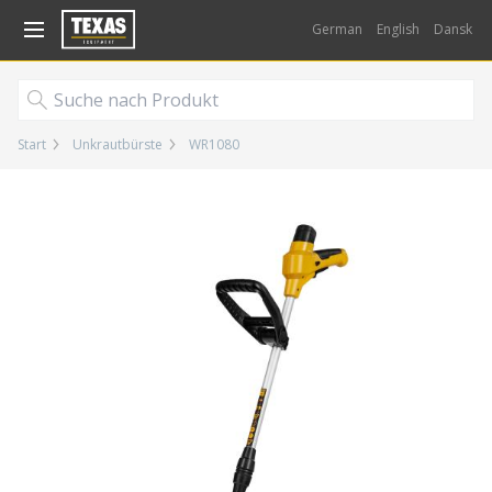
Gå til kurv (
varer)
German
English
Dansk
Start
Unkrautbürste
WR1080