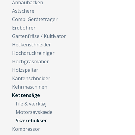
Anbauhacken
Astschere
Combi Geräteträger
Erdbohrer
Gartenfräse / Kultivator
Heckenschneider
Hochdruckreiniger
Hochgrasmäher
Holzspalter
Kantenschneider
Kehrmaschinen
Kettensäge
File & værktøj
Motorsavskæde
Skærebukser
Kompressor