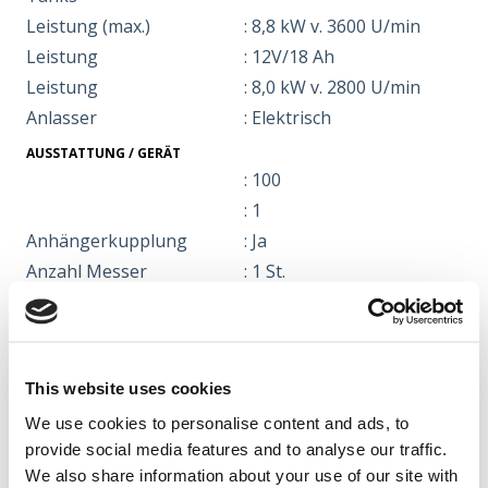
Leistung (max.)
: 8,8 kW v. 3600 U/min
Leistung
: 12V/18 Ah
Leistung
: 8,0 kW v. 2800 U/min
Anlasser
: Elektrisch
AUSSTATTUNG / GERÄT
: 100
: 1
Anhängerkupplung
: Ja
Anzahl Messer
: 1 St.
Auffangbehälter
: 170 Liter
Benzin/Diesel
: Benzin
Geschwindigkeit
: 1,5-4,6 km/t
This website uses cookies
Getriebe
: Manuell
Große Gummiräder
: Aufblasbarer
We use cookies to personalise content and ads, to
provide social media features and to analyse our traffic.
Gummireifen/Luft-
We also share information about your use of our site with
Gummireifen