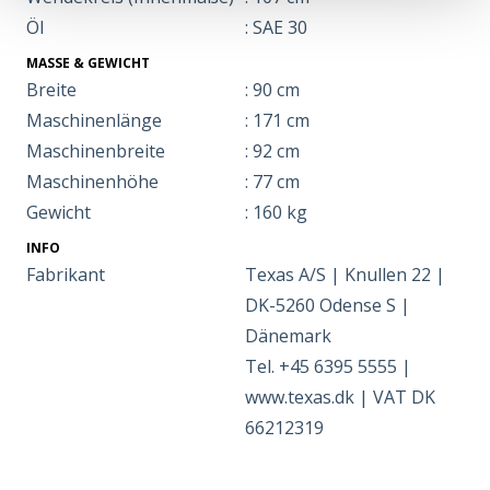
Öl
: SAE 30
MASSE & GEWICHT
Breite
: 90 cm
Maschinenlänge
: 171 cm
Maschinenbreite
: 92 cm
Maschinenhöhe
: 77 cm
Gewicht
: 160 kg
INFO
Fabrikant
Texas A/S | Knullen 22 |
DK-5260 Odense S |
Dänemark
Tel. +45 6395 5555 |
www.texas.dk | VAT DK
66212319