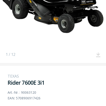
1 / 12
TEXAS
Rider 7600E 3i1
Art.-Nr. : 90063120
EAN: 5708906917426