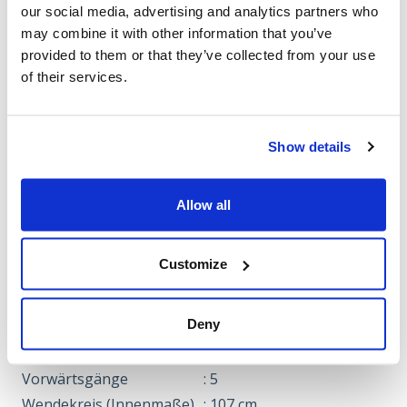
our social media, advertising and analytics partners who
Höheneinstellung
: Zentral
may combine it with other information that you’ve
Höhenregulierung
: 6 position
provided to them or that they’ve collected from your use
Kupplung für Messer
: Manuell
of their services.
Material des
: Stahl
Schutzgehäuses
Show details
Messer
: Metall
Motoröl
: 1,2 Liter
Mulchtechnik
: Ja
Allow all
Reifengröße, hinten
: 15''
Reifengröße, vorne
: 10''
Customize
Rückwärtsgänge
: 1
Schnittbreite
: 76 cm
Deny
Schnitthöhe
: 30-76 mm
Seitlicher Auswurf
: Ja
Vorwärtsgänge
: 5
Wendekreis (Innenmaße)
: 107 cm