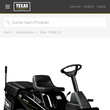
Gå til kurv (
varer)
German
English
Dansk
Start
Rasentraktor
Rider 7600E 3i1