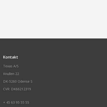
Kontakt
Texas A/S
Knullen 22
DK-5260 Odense S
CVR: DK66212319
+ 45 63 95 55 55