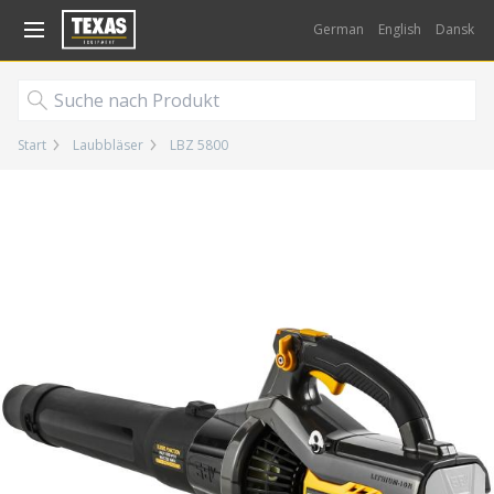
Gå til kurv (
varer)
German
English
Dansk
Start
Laubbläser
LBZ 5800