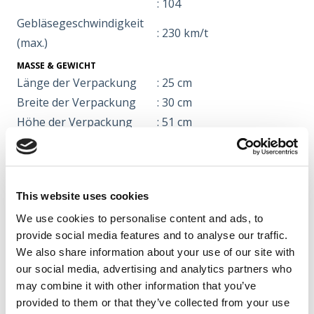
: 104
Gebläsegeschwindigkeit
: 230 km/t
(max.)
MASSE & GEWICHT
Länge der Verpackung
: 25 cm
Breite der Verpackung
: 30 cm
Höhe der Verpackung
: 51 cm
Gewicht
: 2,1 kg
INFO
Fabrikant
Texas A/S | Knullen 22 |
This website uses cookies
DK-5260 Odense S |
We use cookies to personalise content and ads, to
Dänemark
provide social media features and to analyse our traffic.
Tel. +45 6395 5555 |
We also share information about your use of our site with
www.texas.dk | VAT DK
our social media, advertising and analytics partners who
66212319
may combine it with other information that you’ve
provided to them or that they’ve collected from your use