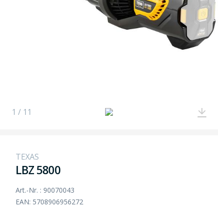
1 / 11
TEXAS
LBZ 5800
Art.-Nr. : 90070043
EAN: 5708906956272