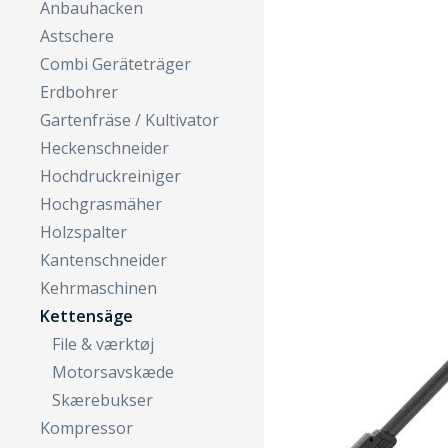
Anbauhacken
Astschere
Combi Geräteträger
Erdbohrer
Gartenfräse / Kultivator
Heckenschneider
Hochdruckreiniger
Hochgrasmäher
Holzspalter
Kantenschneider
Kehrmaschinen
Kettensäge
File & værktøj
Motorsavskæde
Skærebukser
Kompressor