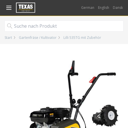
Gå til kurv (
varer)
German
English
Dansk
Start
Gartenfräse / Kultivator
Lilli 535TG mit Zubehör