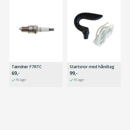
Tændrør F7RTC
Startsnor med håndtag
69,-
99,-
På lager
På lager