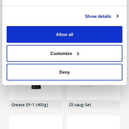
Show details
Zündkerzenschlüssel
SAE30 Motoröl 0,6 L
19/21 mm
Allow all
Customize
Deny
Grease EP-1 (400g)
Öl saug-Set