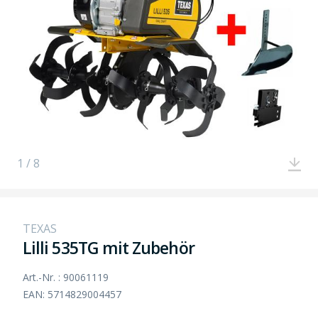
1 / 8
TEXAS
Lilli 535TG mit Zubehör
Art.-Nr. : 90061119
EAN: 5714829004457