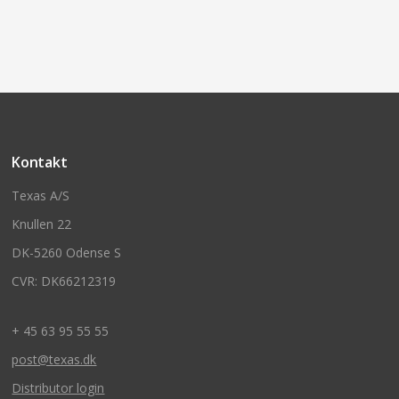
Kontakt
Texas A/S
Knullen 22
DK-5260 Odense S
CVR: DK66212319
+ 45 63 95 55 55
post@texas.dk
Distributor login