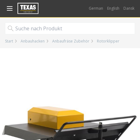
Gå til kurv (
varer)
German
English
Dansk
Start
Anbauhacken
Anbaufräse Zubehör
Rotorklipper