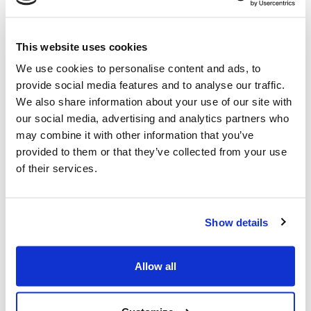
Spezifikationen
AUSSTATTUNG / GERÄT
Material des
This website uses cookies
: Stahl
Schutzgehäuses
We use cookies to personalise content and ads, to
Schnittbreite
: 66 cm
provide social media features and to analyse our traffic.
We also share information about your use of our site with
Seitlicher Auswurf
: Ja
our social media, advertising and analytics partners who
MASSE & GEWICHT
may combine it with other information that you’ve
Länge der Verpackung
: 82 cm
provided to them or that they’ve collected from your use
Breite der Verpackung
: 97 cm
of their services.
Höhe der Verpackung
: 32 cm
Bruttogewicht (inkl.
: 48 kg
Verpackung)
Show details
Gewicht
: 44 kg
INFO
Allow all
Fabrikant
Texas A/S | Knullen 22 |
DK-5260 Odense S |