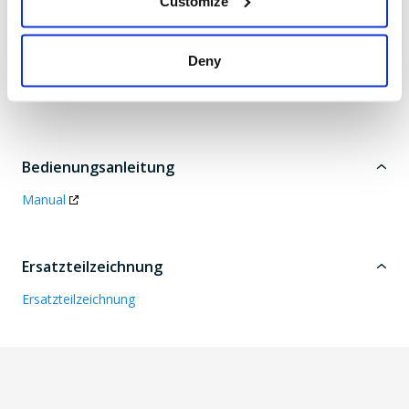
Customize
Dänemark
Tel. +45 6395 5555 |
Deny
www.texas.dk | VAT DK
66212319
Bedienungsanleitung
Manual
Ersatzteilzeichnung
Ersatzteilzeichnung