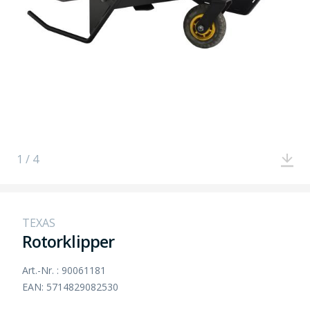
1 / 4
TEXAS
Rotorklipper
Art.-Nr. : 90061181
EAN: 5714829082530