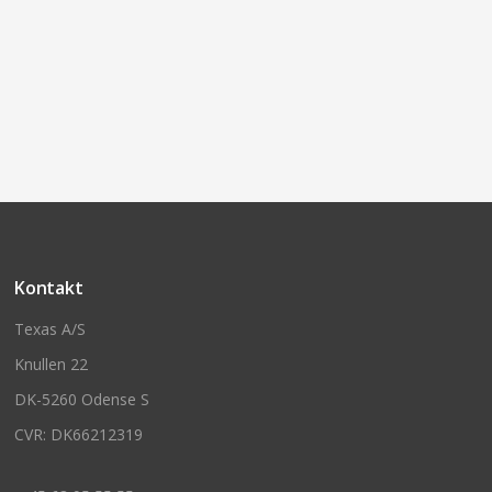
Kontakt
Texas A/S
Knullen 22
DK-5260 Odense S
CVR: DK66212319